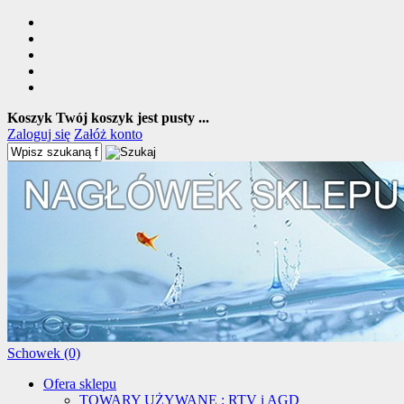
Koszyk
Twój koszyk jest pusty ...
Zaloguj się
Załóż konto
Schowek (0)
Ofera sklepu
TOWARY UŻYWANE : RTV i AGD