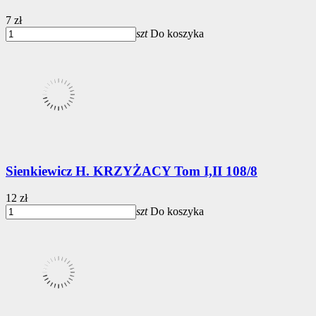
7 zł
szt
Do koszyka
Sienkiewicz H. KRZYŻACY Tom I,II 108/8
12 zł
szt
Do koszyka