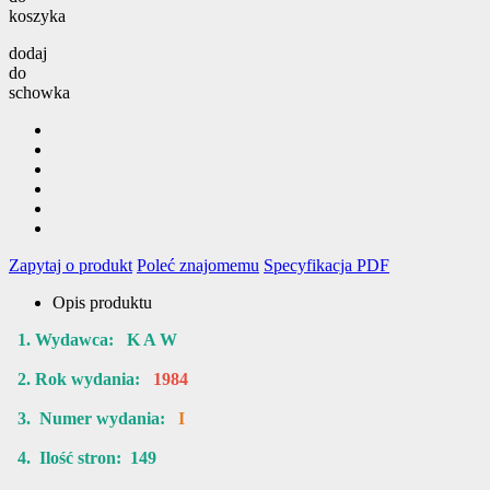
koszyka
dodaj
do
schowka
Zapytaj o produkt
Poleć znajomemu
Specyfikacja PDF
Opis produktu
1. Wydawca: K A W
2. Rok wydania:
1984
3. Numer wydania:
I
4. Ilość stron: 149