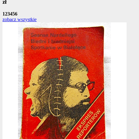
zł
1
2
3
4
5
6
zobacz wszystkie