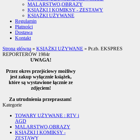
MALARSTWO,OBRAZY
KSIĄŻKI I KOMIKSY - ZESTAWY
KSIĄŻKI UŻYWANE
Regulamin
Płatności
Dostawa
Kontakt
Strona główna
»
KSIĄŻKI UŻYWANE
»
Pr.zb. EKSPRES
REPORTERÓW 1984r
UWAGA!
Przez okres przejściowy możliwy
jest zakup wyłącznie książek,
które są wystawione łącznie ze
zdjęciem!
Za utrudnienia przepraszam!
Kategorie
TOWARY UŻYWANE : RTV i
AGD
MALARSTWO,OBRAZY
KSIĄŻKI I KOMIKSY -
ZESTAWY