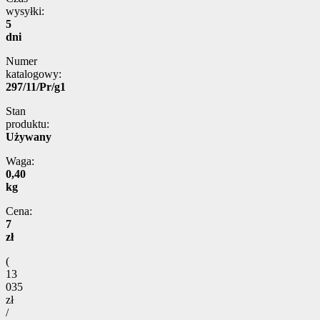
wysyłki:
5
dni
Numer
katalogowy:
297/11/Pr/g1
Stan
produktu:
Używany
Waga:
0,40
kg
Cena:
7
zł
(
13
035
zł
/