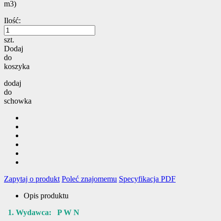
m3)
Ilość:
szt.
Dodaj
do
koszyka
dodaj
do
schowka
Zapytaj o produkt
Poleć znajomemu
Specyfikacja PDF
Opis produktu
1. Wydawca: P W N