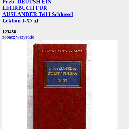
Pr.zb. DEUTSH EIN
LEHRBUCH FUR
AUSLANDER Teil I Schlussel
Lektion I-X
7 zł
1
2
3
4
5
6
zobacz wszystkie