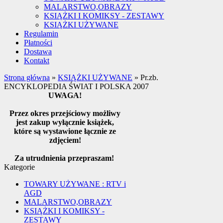
MALARSTWO,OBRAZY
KSIĄŻKI I KOMIKSY - ZESTAWY
KSIĄŻKI UŻYWANE
Regulamin
Płatności
Dostawa
Kontakt
Strona główna
»
KSIĄŻKI UŻYWANE
»
Pr.zb.
ENCYKLOPEDIA ŚWIAT I POLSKA 2007
UWAGA!
Przez okres przejściowy możliwy
jest zakup wyłącznie książek,
które są wystawione łącznie ze
zdjęciem!
Za utrudnienia przepraszam!
Kategorie
TOWARY UŻYWANE : RTV i
AGD
MALARSTWO,OBRAZY
KSIĄŻKI I KOMIKSY -
ZESTAWY