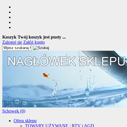
Koszyk
Twój koszyk jest pusty ...
Zaloguj się
Załóż konto
Schowek (0)
Ofera sklepu
TOWARY UŻYWANE : RTV i AGD