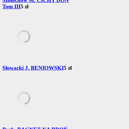
Szołochow M. CICHY DON
Tom III
5 zł
Słowacki J. BENIOWSKI
5 zł