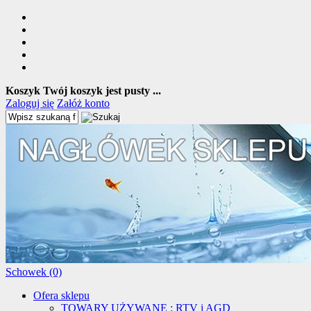
Koszyk
Twój koszyk jest pusty ...
Zaloguj się
Załóż konto
Schowek (0)
Ofera sklepu
TOWARY UŻYWANE : RTV i AGD