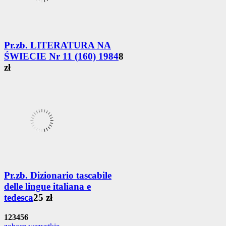
Pr.zb. LITERATURA NA
ŚWIECIE Nr 11 (160) 1984
8
zł
Pr.zb. Dizionario tascabile
delle lingue italiana e
tedesca
25 zł
1
2
3
4
5
6