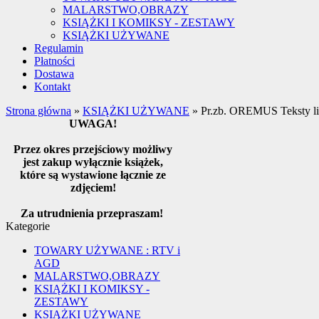
MALARSTWO,OBRAZY
KSIĄŻKI I KOMIKSY - ZESTAWY
KSIĄŻKI UŻYWANE
Regulamin
Płatności
Dostawa
Kontakt
Strona główna
»
KSIĄŻKI UŻYWANE
»
Pr.zb. OREMUS Teksty lit
UWAGA!
Przez okres przejściowy możliwy
jest zakup wyłącznie książek,
które są wystawione łącznie ze
zdjęciem!
Za utrudnienia przepraszam!
Kategorie
TOWARY UŻYWANE : RTV i
AGD
MALARSTWO,OBRAZY
KSIĄŻKI I KOMIKSY -
ZESTAWY
KSIĄŻKI UŻYWANE