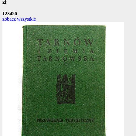
zł
1
2
3
4
5
6
zobacz wszystkie