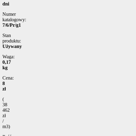
dni
Numer
katalogowy:
7/6/Pr/g1
Stan
produktu:
Używany
Waga:
0,17
kg
Cena:
8
zł
(
38
462
zł
/
m3)