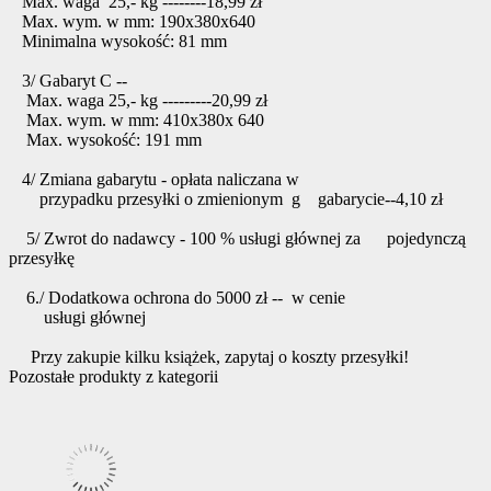
Max. waga 25,- kg --------18,99 zł
Max. wym. w mm: 190x380x640
Minimalna wysokość: 81 mm
3/ Gabaryt C --
Max. waga 25,- kg ---------20,99 zł
Max. wym. w mm: 410x380x 640
Max. wysokość: 191 mm
4/ Zmiana gabarytu - opłata naliczana w
przypadku przesyłki o zmienionym g gabarycie--4,10 zł
5/ Zwrot do nadawcy - 100 % usługi głównej za pojedynczą
przesyłkę
6./ Dodatkowa ochrona do 5000 zł -- w cenie
usługi głównej
Przy zakupie kilku książek, zapytaj o koszty przesyłki!
Pozostałe produkty z kategorii