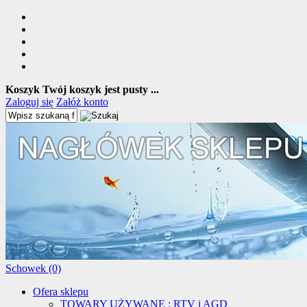
Koszyk
Twój koszyk jest pusty ...
Zaloguj się
Załóż konto
Schowek (0)
Ofera sklepu
TOWARY UŻYWANE : RTV i AGD