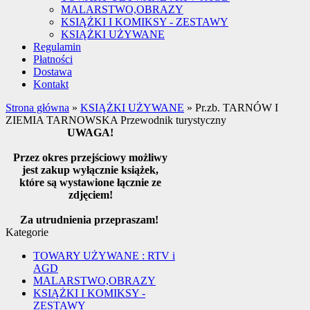
MALARSTWO,OBRAZY
KSIĄŻKI I KOMIKSY - ZESTAWY
KSIĄŻKI UŻYWANE
Regulamin
Płatności
Dostawa
Kontakt
Strona główna
»
KSIĄŻKI UŻYWANE
»
Pr.zb. TARNÓW I
ZIEMIA TARNOWSKA Przewodnik turystyczny
UWAGA!
Przez okres przejściowy możliwy
jest zakup wyłącznie książek,
które są wystawione łącznie ze
zdjęciem!
Za utrudnienia przepraszam!
Kategorie
TOWARY UŻYWANE : RTV i
AGD
MALARSTWO,OBRAZY
KSIĄŻKI I KOMIKSY -
ZESTAWY