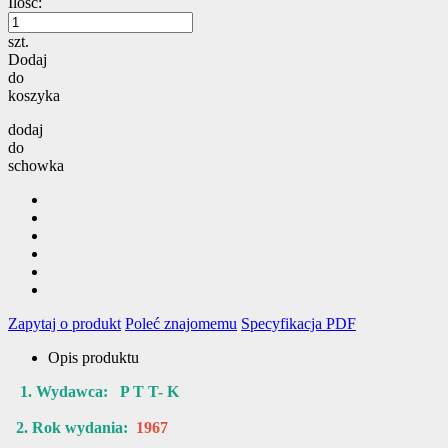
Ilość:
szt.
Dodaj
do
koszyka
dodaj
do
schowka
Zapytaj o produkt
Poleć znajomemu
Specyfikacja PDF
Opis produktu
1. Wydawca: P T T- K
2. Rok wydania:
1967